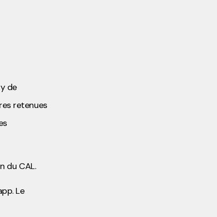
ry de
vres retenues
es
on du CAL.
app. Le