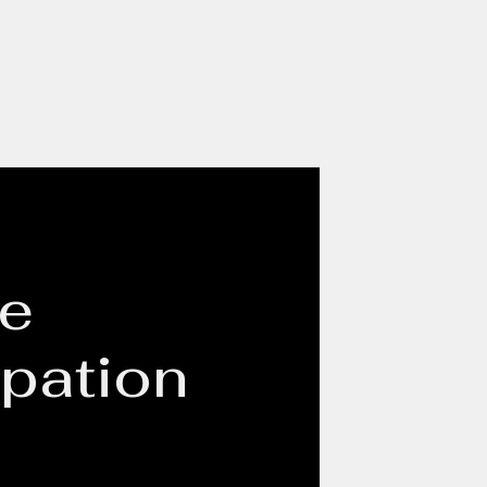
ue
ipation