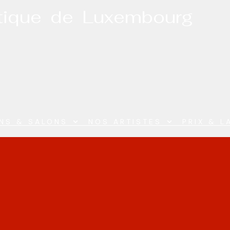
stique de Luxembourg
ONS & SALONS
NOS ARTISTES
PRIX & L