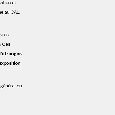
vation et
ne au CAL,
uvres
).
Ces
’étranger.
exposition
 général du