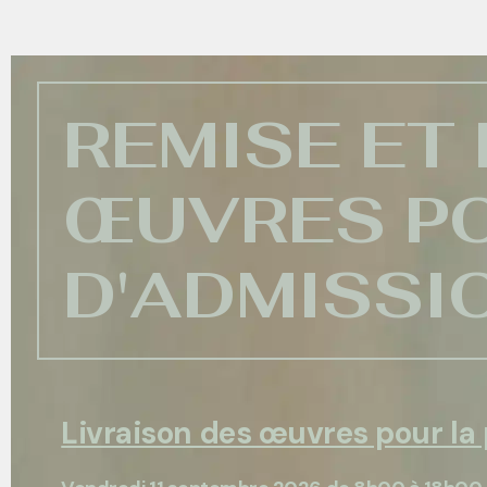
REMISE ET
ŒUVRES PO
D'ADMISSI
Livraison des œuvres pour la 